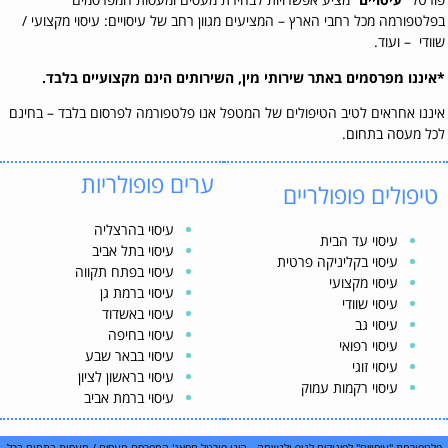
בפלטפורמה מכל רחבי הארץ – המציעים מגוון רחב של עיסויים: עיסוי מקצועי /
שוודי – ועוד.
*איננו מפרסמים באתר שירותי מין, השירותים הינם מקצועיים בלבד.
איננו אחראים לטיב הטיפולים של המטפל אנו פלטפורמה לפרסום בלבד – בחינם
לכל מעסה בתחום.
ערים פופולריות
טיפולים פופולריים
עיסוי בהרצליה
עיסוי עד הבית
עיסוי בתל אביב
עיסוי בקליניקה פרטית
עיסוי בפתח תקווה
עיסוי מקצועי
עיסוי ברמת גן
עיסוי שוודי
עיסוי באשדוד
עיסוי גב
עיסוי בחיפה
עיסוי רפואי
עיסוי בבאר שבע
עיסוי זוגי
עיסוי בראשון לציון
עיסוי רקמות עמוק
עיסוי ברמת אביב
פלטפורמת "עיסויים" לפינוקים לגוף ולנשמה - הינו פורטל מסאג' המפרסם מעסים / מעסות בתחום בכל