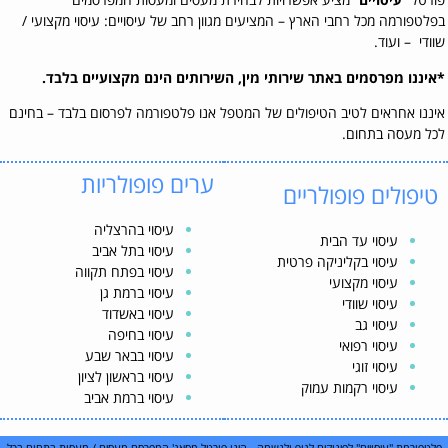
בפלטפורמה מכל רחבי הארץ – המציעים מגוון רחב של עיסויים: עיסוי מקצועי /
שוודי – ועוד.
*איננו מפרסמים באתר שירותי מין, השירותים הינם מקצועיים בלבד.
איננו אחראים לטיב הטיפולים של המטפל אנו פלטפורמה לפרסום בלבד – בחינם
לכל מעסה בתחום.
ערים פופולריות
טיפולים פופולריים
עיסוי בהרצליה
עיסוי עד הבית
עיסוי בתל אביב
עיסוי בקליניקה פרטית
עיסוי בפתח תקווה
עיסוי מקצועי
עיסוי ברמת גן
עיסוי שוודי
עיסוי באשדוד
עיסוי גב
עיסוי בחיפה
עיסוי רפואי
עיסוי בבאר שבע
עיסוי זוגי
עיסוי בראשון לציון
עיסוי רקמות עמוק
עיסוי ברמת אביב
פלטפורמת "עיסויים" לפינוקים לגוף ולנשמה - הינו פורטל מסאג' המפרסם מעסים / מעסות בתחום בכל