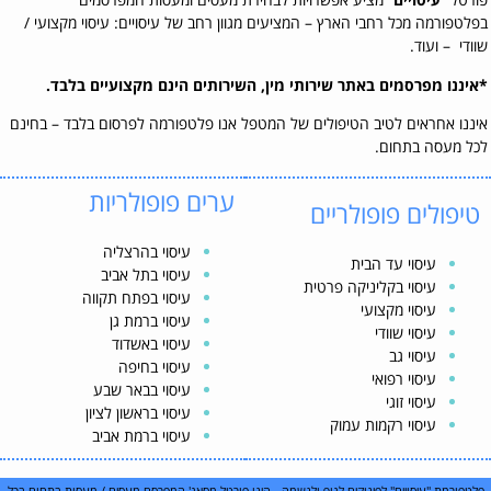
בפלטפורמה מכל רחבי הארץ – המציעים מגוון רחב של עיסויים: עיסוי מקצועי /
שוודי – ועוד.
*איננו מפרסמים באתר שירותי מין, השירותים הינם מקצועיים בלבד.
איננו אחראים לטיב הטיפולים של המטפל אנו פלטפורמה לפרסום בלבד – בחינם
לכל מעסה בתחום.
ערים פופולריות
טיפולים פופולריים
עיסוי בהרצליה
עיסוי עד הבית
עיסוי בתל אביב
עיסוי בקליניקה פרטית
עיסוי בפתח תקווה
עיסוי מקצועי
עיסוי ברמת גן
עיסוי שוודי
עיסוי באשדוד
עיסוי גב
עיסוי בחיפה
עיסוי רפואי
עיסוי בבאר שבע
עיסוי זוגי
עיסוי בראשון לציון
עיסוי רקמות עמוק
עיסוי ברמת אביב
פלטפורמת "עיסויים" לפינוקים לגוף ולנשמה - הינו פורטל מסאג' המפרסם מעסים / מעסות בתחום בכל