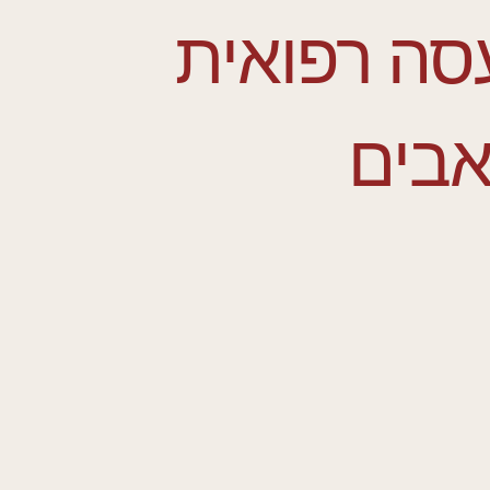
סה רפואית
בים